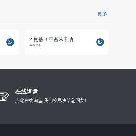
更多
2-氨基-3-甲基苯甲腈
2-甲氧
查看详细
查看详细
在线询盘
点此在线询盘,我们将尽快给您回复!