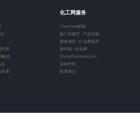
化工网服务
方
ChemNet邮箱
DS
热门关键字
-
产品导航
C
服务项目
-
行业数据库
期刊库
精华版
-
全化网
缩略语
ChinaChemnet.com
药品
法律声明
农药库
联系我们