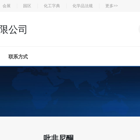
会展
园区
化工字典
化学品法规
更多>>
限公司
联系方式
吡非尼酮