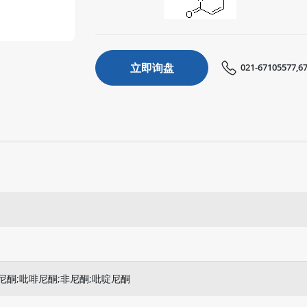
立即询盘
021-67105577,6
;吡非尼酮;吡啡尼酮;非尼酮;吡啶尼酮