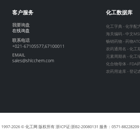
客户服务
化工数据库
我要询盘
化工字典
-
化学配
在线询盘
海关编码
-
中文MS
联系电话
畅销药物
-
药物AT
+021-67105577,67100011
农药通用名
-
化工
EMAIL
元素周期表
-
化工
sales@shlcchem.com
化合物母体
-
FDA
农药用途库
-
登记
1997-
2026
© 化工网
版权所有
浙ICP证:浙B2-20080131
服务：0571-88228209