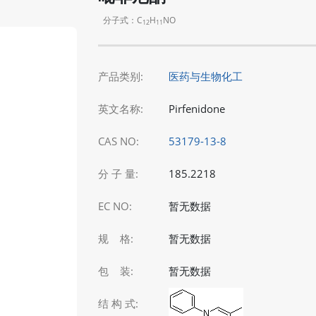
分子式：C
H
NO
12
11
产品类别:
医药与生物化工
英文名称:
Pirfenidone
CAS NO:
53179-13-8
分 子 量:
185.2218
EC NO:
暂无数据
规 格:
暂无数据
包 装:
暂无数据
结 构 式: